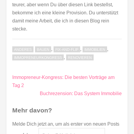
teurer, aber wenn Du über diesen Link bestellst,
bekomme ich eine kleine Provision. Du unterstützt
damit meine Arbeit, die ich in diesen Blog rein
stecke.
,
,
,
ANDERES
BAUEN
FIX-AND-FLIP
IMMOBILIEN
,
IMMOPRENEURKONGRESS
RENOVIEREN
Beitragsnavigation
Immopreneur-Kongress: Die besten Vorträge am
Tag 2
Buchrezension: Das System Immobilie
Mehr davon?
Melde Dich jetzt an, um als erster von neuen Posts