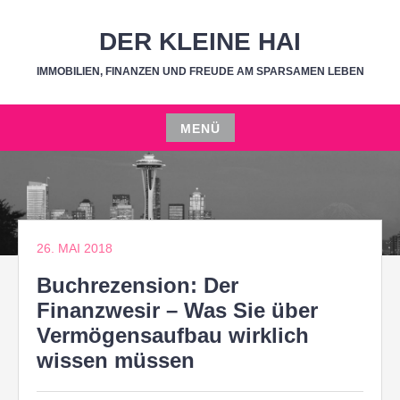
Zum
Inhalt
DER KLEINE HAI
springen
IMMOBILIEN, FINANZEN UND FREUDE AM SPARSAMEN LEBEN
MENÜ
Zum
Inhalt
springen
26. MAI 2018
Buchrezension: Der
Finanzwesir – Was Sie über
Vermögensaufbau wirklich
wissen müssen