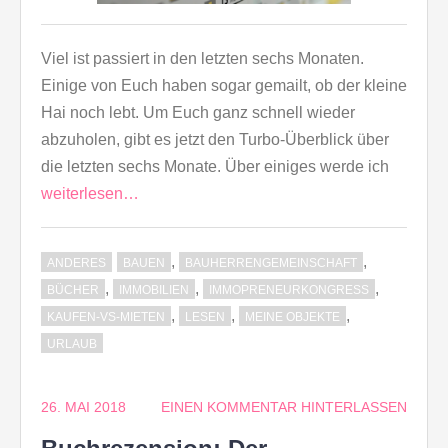
Viel ist passiert in den letzten sechs Monaten.
Einige von Euch haben sogar gemailt, ob der kleine
Hai noch lebt. Um Euch ganz schnell wieder
abzuholen, gibt es jetzt den Turbo-Überblick über
die letzten sechs Monate. Über einiges werde ich
weiterlesen…
,
,
ANDERES
BAUEN
BAUHERRENGEMEINSCHAFT
,
,
,
BÜCHER
IMMOBILIEN
IMMOPRENEURKONGRESS
,
,
,
KAUFEN-VS-MIETEN
LESEN
MEINE OBJEKTE
URLAUB
26. MAI 2018
EINEN KOMMENTAR HINTERLASSEN