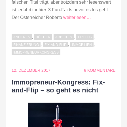
falschen Titel trägt, aber trotzdem sehr lesenswert
ist, erfahrt ihr hier. 3 Fun-Facts bevor es los geht
Der Österreicher Roberto
weiterlesen…
,
,
,
ANDERES
BÜCHER
ARBEITEN
ERFOLG
,
,
,
FINANZIERUNG
FIX-AND-FLIP
IMMOBILIEN
IMMOPRENEURKONGRESS
12. DEZEMBER 2017
6 KOMMENTARE
Immopreneur-Kongress: Fix-
and-Flip – so geht es nicht