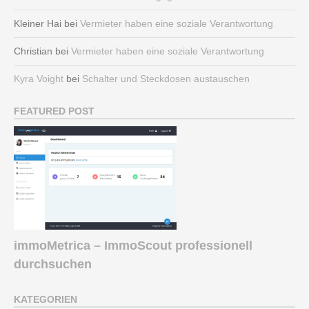
Kleiner Hai
bei
Vermieter haben eine soziale Verantwortung
Christian
bei
Vermieter haben eine soziale Verantwortung
Kyra Voight
bei
Schalter und Steckdosen austauschen
FEATURED POST
immoMetrica – ImmoScout professionell
durchsuchen
KATEGORIEN