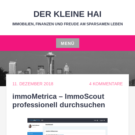
Zum
Inhalt
DER KLEINE HAI
springen
IMMOBILIEN, FINANZEN UND FREUDE AM SPARSAMEN LEBEN
MENÜ
Zum
Inhalt
springen
11. DEZEMBER 2018
4 KOMMENTARE
immoMetrica – ImmoScout
professionell durchsuchen