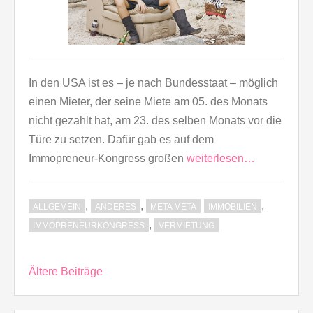
In den USA ist es – je nach Bundesstaat – möglich
einen Mieter, der seine Miete am 05. des Monats
nicht gezahlt hat, am 23. des selben Monats vor die
Türe zu setzen. Dafür gab es auf dem
Immopreneur-Kongress großen
weiterlesen…
,
,
,
ALLGEMEIN
ANDERES
META META
IMMOBILIEN
,
IMMOPRENEURKONGRESS
VERMIETUNG
Beitragsnavigation
Ältere Beiträge