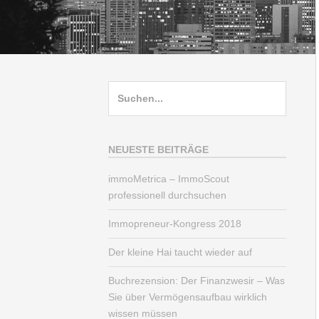
Suche
nach:
NEUESTE BEITRÄGE
immoMetrica – ImmoScout
professionell durchsuchen
Immopreneur-Kongress 2018
Der kleine Hai taucht wieder auf
Buchrezension: Der Finanzwesir – Was
Sie über Vermögensaufbau wirklich
wissen müssen