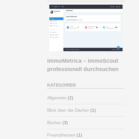
immoMetrica – ImmoScout
professionell durchsuchen
KATEGORIEN
Allgemein
(2)
Blick über die Dächer
(1)
Bücher
(3)
Finanzthemen
(1)