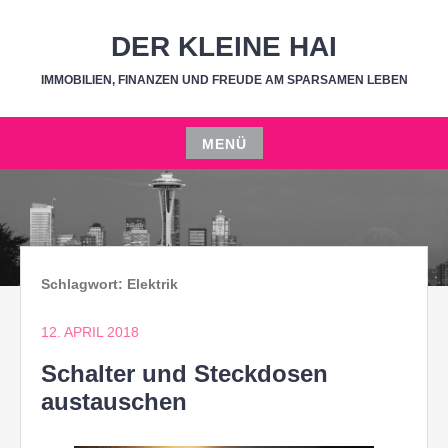
Zum
Inhalt
DER KLEINE HAI
springen
IMMOBILIEN, FINANZEN UND FREUDE AM SPARSAMEN LEBEN
MENÜ
Zum
Inhalt
springen
Schlagwort:
Elektrik
12. APRIL 2018
Schalter und Steckdosen
austauschen