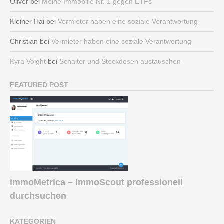
Oliver
bei
Meine Immobilie Nr. 1 gegen ETFs
Kleiner Hai
bei
Vermieter haben eine soziale Verantwortung
Christian
bei
Vermieter haben eine soziale Verantwortung
Kyra Voight
bei
Schalter und Steckdosen austauschen
FEATURED POST
immoMetrica – ImmoScout professionell
durchsuchen
KATEGORIEN