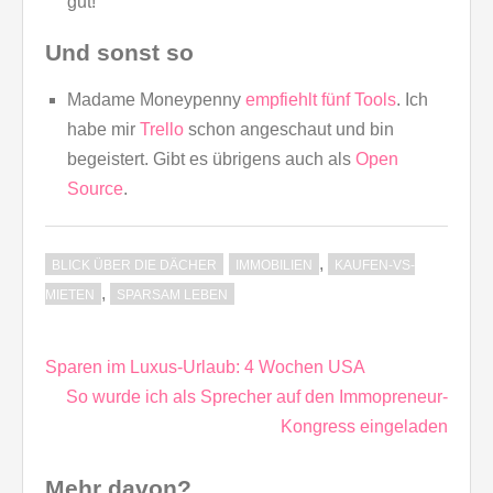
gut!
Und sonst so
Madame Moneypenny
empfiehlt fünf Tools
. Ich
habe mir
Trello
schon angeschaut und bin
begeistert. Gibt es übrigens auch als
Open
Source
.
,
BLICK ÜBER DIE DÄCHER
IMMOBILIEN
KAUFEN-VS-
,
MIETEN
SPARSAM LEBEN
Beitragsnavigation
Sparen im Luxus-Urlaub: 4 Wochen USA
So wurde ich als Sprecher auf den Immopreneur-
Kongress eingeladen
Mehr davon?