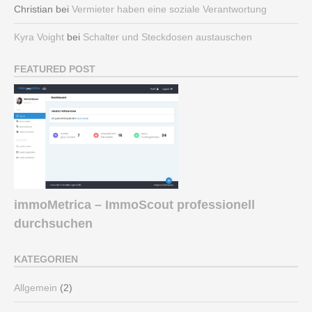
Christian
bei
Vermieter haben eine soziale Verantwortung
Kyra Voight
bei
Schalter und Steckdosen austauschen
FEATURED POST
immoMetrica – ImmoScout professionell
durchsuchen
KATEGORIEN
Allgemein
(2)